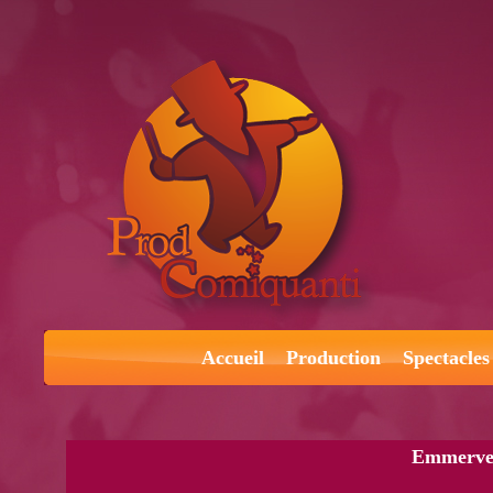
Accueil
Production
Spectacles
Emmervei